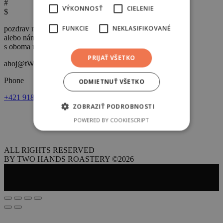
#
VÝKONNOSŤ
CIELENIE
$
FUNKCIE
NEKLASIFIKOVANÉ
pozdrav nás v prešove,
alebo nám napíš
s oboma rukami n
A
PRIJAŤ VŠETKO
ahoj@t
W
ohands.sk
P
hone
ODMIETNUŤ VŠETKO
+421 918 835 952
ZOBRAZIŤ PODROBNOSTI
Obchodné podmienky
POWERED BY COOKIESCRIPT
Reklamačný poriadok
Ochrana osobných údajov
Vzorový formulár na odstúpenie od zmluvy
ALL RIGHTS RESERVED
BY TWO HANDS ROASTERY ©2026
Shopping cart
0
Žiadne produkty v košíku!