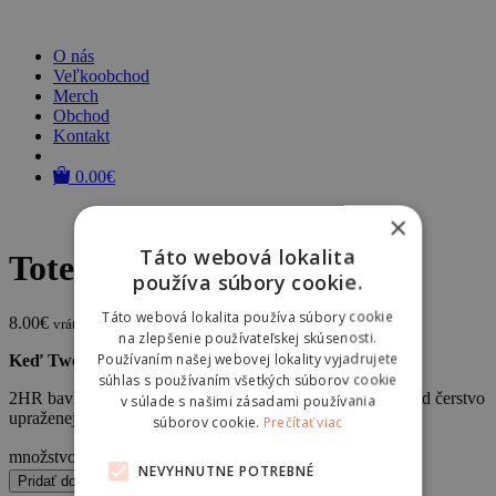
O nás
Veľkoobchod
Merch
Obchod
Kontakt
0.00
€
×
Táto webová lokalita
Tote bag 2HR
používa súbory cookie.
Táto webová lokalita používa súbory cookie
8.00
€
vrátane DPH
na zlepšenie používateľskej skúsenosti.
Používaním našej webovej lokality vyjadrujete
Keď Two Hands nestačia.
súhlas s používaním všetkých súborov cookie
2HR bavlnená taška, ktorá unesie všetko, čo potrebuješ – od čerstvo
v súlade s našimi zásadami používania
upraženej kávy až po cool tašku do mesta.
súborov cookie.
Prečítať viac
množstvo Tote bag 2HR
NEVYHNUTNE POTREBNÉ
Pridať do košíka