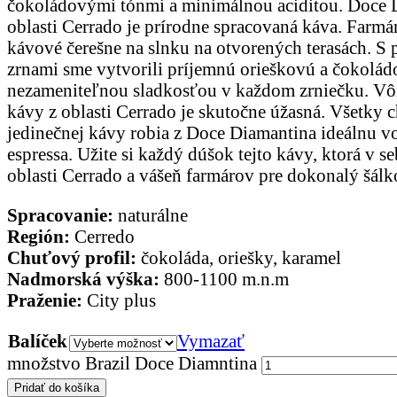
čokoládovými tónmi a minimálnou aciditou. Doce 
oblasti Cerrado je prírodne spracovaná káva. Farmár
kávové čerešne na slnku na otvorených terasách. S
zrnami sme vytvorili príjemnú orieškovú a čokolád
nezameniteľnou sladkosťou v každom zrniečku. Vôň
kávy z oblasti Cerrado je skutočne úžasná. Všetky ch
jedinečnej kávy robia z Doce Diamantina ideálnu v
espressa. Užite si každý dúšok tejto kávy, ktorá v s
oblasti Cerrado a vášeň farmárov pre dokonalý šálk
Spracovanie:
naturálne
Región:
Cerredo
Chuťový profil:
čokoláda, oriešky, karamel
Nadmorská výška:
800-1100 m.n.m
Praženie:
City plus
Balíček
Vymazať
množstvo Brazil Doce Diamntina
Pridať do košíka