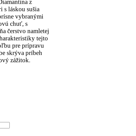
Diamantina z
i s láskou sušia
 prísne vybranými
ovú chuť, s
a čerstvo namletej
arakteristiky tejto
oľbu pre prípravu
ebe skrýva príbeh
ový zážitok.