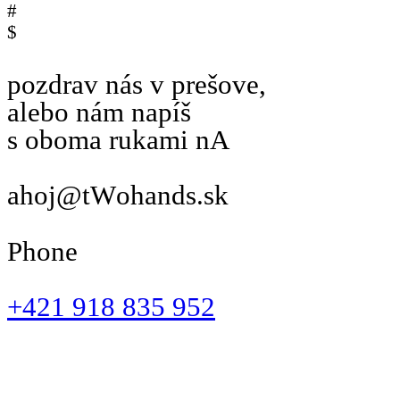
#
$
pozdrav nás v prešove,
alebo nám napíš
s oboma rukami n
A
ahoj@t
W
ohands.sk
P
hone
+421 918 835 952
Obchodné podmienky
Reklamačný poriadok